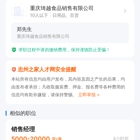
1、大专及以上学历，2年以上品类管理相关经验；

重庆琦越食品销售有限公司
2、具有创新、乐观、积极的态度和团队合作精
10人以下
日用品、百货
神；

郑先生
3、熟练使用office 等办公软件；

重庆琦越食品销售有限公司
4、爱岗敬业，善于沟通与协调，做事认真细致，
求职过程中请勿缴纳费用，保持谨慎防止受骗！
具有高度的责任心。

工作时间：
忠州之家人才网安全提醒
本站所有信息均由用户发布，其内容及因之产生的后果，均
由发布者承担；凡收取服装费、押金、报名费等各种费用的
信息均有欺诈嫌疑，请保持警惕。
立即举报 >
相似的职位
销售经理
5000-20000
4小时前
元/月