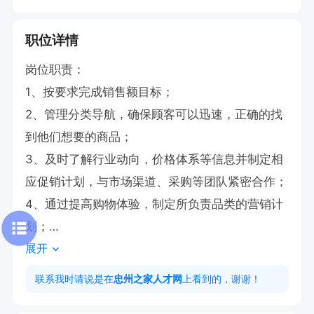
职位详情
岗位职责：

1、按要求完成销售额目标；

2、管理分类导航，确保顾客可以迅速，正确的找
到他们想要的商品；

3、及时了解行业动向，价格体系等信息并制定相
应促销计划，与市场渠道、采购等团队紧密合作；

4、通过提高购物体验，制定所负责品类的营销计
划；

展开
5、解决顾客在购买中出现的各种问题，提升消费
体验。

联系我时请说是在
忠州之家人才网
上看到的，谢谢！
任职资格：
